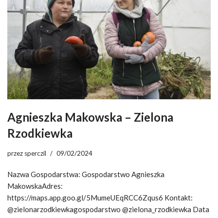
Agnieszka Makowska – Zielona
Rzodkiewka
przez
sperczil
09/02/2024
Nazwa Gospodarstwa: Gospodarstwo Agnieszka
MakowskaAdres:
https://maps.app.goo.gl/5MumeUEqRCC6Zqus6 Kontakt:
@zielonarzodkiewkagospodarstwo @zielona_rzodkiewka Data