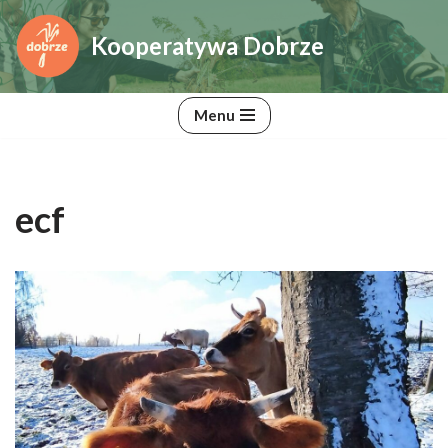
Kooperatywa Dobrze
Przejdź
do
treści
Menu
ecf