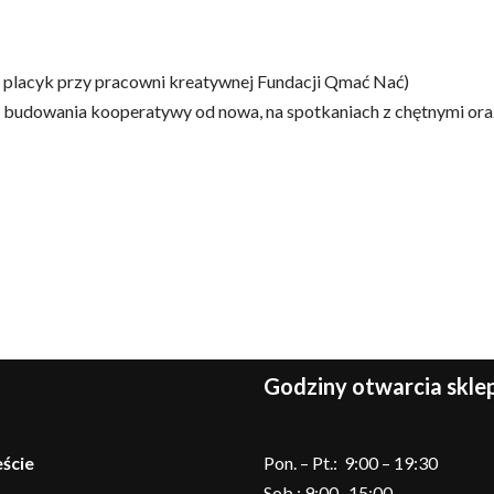
 placyk przy pracowni kreatywnej Fundacji Qmać Nać)
 budowania kooperatywy od nowa, na spotkaniach z chętnymi oraz
Godziny otwarcia skl
ście
Pon. – Pt.: 9:00 – 19:30
Sob.: 9:00 -15:00