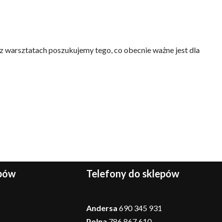
 warsztatach poszukujemy tego, co obecnie ważne jest dla
epów
Telefony do sklepów
Andersa
690 345 931
Polna
786 867 610