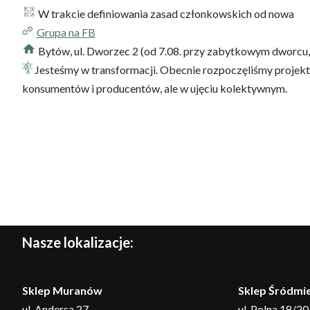
W trakcie definiowania zasad członkowskich od nowa
Grupa na FB
Bytów, ul. Dworzec 2 (od 7.08. przy zabytkowym dworcu,
Jesteśmy w transformacji. Obecnie rozpoczęliśmy projekt
konsumentów i producentów, ale w ujęciu kolektywnym.
Nasze lokalizacje:
Sklep Muranów
Sklep Śródmie
ul. Andersa 27
ul. Polna 18/20