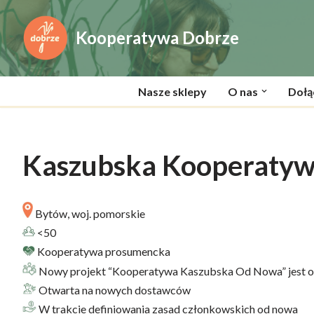
Kooperatywa Dobrze
Przejdź
do
treści
Nasze sklepy
O nas
Dołą
Kaszubska Kooperatyw
Bytów, woj. pomorskie
<50
Kooperatywa prosumencka
Nowy projekt “Kooperatywa Kaszubska Od Nowa” jest o
Otwarta na nowych dostawców
W trakcie definiowania zasad członkowskich od nowa