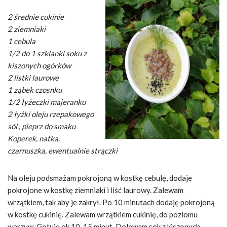
2 średnie cukinie
2 ziemniaki
1 cebula
1/2 do 1 szklanki soku z
kiszonych ogórków
2 listki laurowe
1 ząbek czosnku
1/2 łyżeczki majeranku
2 łyżki oleju rzepakowego
sól , pieprz do smaku
Koperek, natka,
czarnuszka, ewentualnie strączki
Na oleju podsmażam pokrojoną w kostkę cebulę, dodaje
pokrojone w kostkę ziemniaki i liść laurowy. Zalewam
wrzątkiem, tak aby je zakrył. Po 10 minutach dodaję pokrojoną
w kostkę cukinię. Zalewam wrzątkiem cukinię, do poziomu
warzyw. Gotuję ok 10-15 minut. Dolewam sok z kiszonych