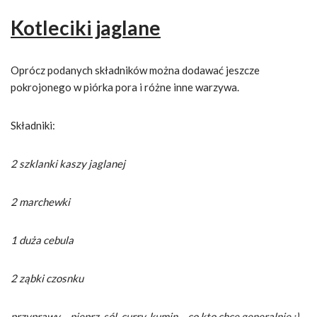
Kotleciki jaglane
Oprócz podanych składników można dodawać jeszcze
pokrojonego w piórka pora i różne inne warzywa.
Składniki:
2 szklanki kaszy jaglanej
2 marchewki
1 duża cebula
2 ząbki czosnku
przyprawy – pieprz, sól, curry, kumin – co kto chce generalnie :)