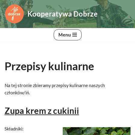
Kooperatywa Dobrze
Przejdź
do
treści
Menu
Przepisy kulinarne
Na tej stronie zbieramy przepisy kulinarne naszych
członków/iń.
Zupa krem z cukinii
Składniki: