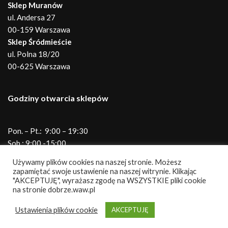
Sklep Muranów
ul. Andersa 27
00-159 Warszawa
Sklep Śródmieście
ul. Polna 18/20
00-625 Warszawa
Godziny otwarcia sklepów
Pon. – Pt.: 9:00 – 19:30
Sob.: 9:00 -15:00
Telefony do sklepów
Używamy plików cookies na naszej stronie. Możesz
zapamiętać swoje ustawienie na naszej witrynie. Klikając
"AKCEPTUJĘ", wyrażasz zgodę na WSZYSTKIE pliki cookie
na stronie dobrze.waw.pl
Andersa
690 345 931
Polna
786 867 610
Ustawienia plików cookie
AKCEPTUJĘ
Neve
| Powered by
WordPress