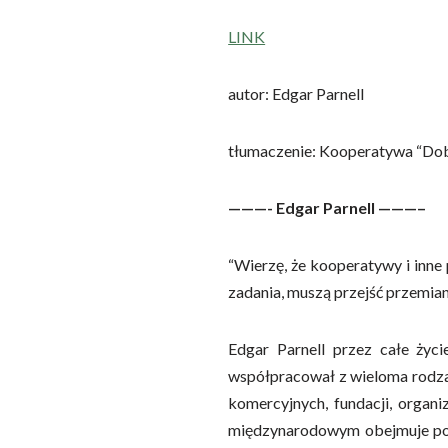
LINK
autor: Edgar Parnell
tłumaczenie: Kooperatywa “Do
———- Edgar Parnell ———–
“Wierzę, że kooperatywy i inn
zadania, muszą przejść przemian
Edgar Parnell przez całe ży
współpracował z wieloma rodzaj
komercyjnych, fundacji, organ
międzynarodowym obejmuje pona