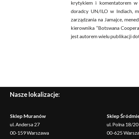
krytykiem i komentatorem w 
doradcy UN/ILO w Indiach, m
zarządzania na Jamajce, mened
kierownika “Botswana Cooperat
jest autorem wielu publikacji 
Nasze lokalizacje:
Sklep Muranów
Sklep Śródmie
ul. Andersa 27
ul. Polna 18/20
00-159 Warszawa
00-625 Warsz