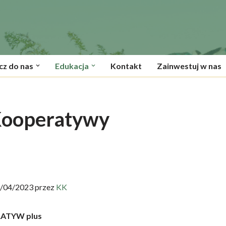
cz do nas
Edukacja
Kontakt
Zainwestuj w nas
Kooperatywy
5/04/2023 przez
KK
ATYW plus