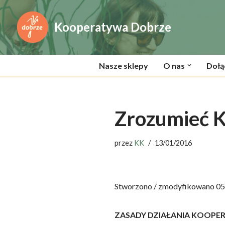
Kooperatywa Dobrze
Przejdź
do
treści
Nasze sklepy
O nas
Dołą
Zrozumieć 
przez
KK
13/01/2016
Stworzono / zmodyfikowano 0
ZASADY DZIAŁANIA KOOPER