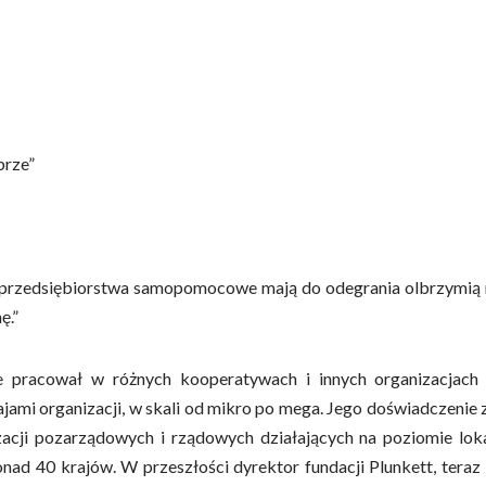
brze”
e przedsiębiorstwa samopomocowe mają do odegrania olbrzymią ro
ę.”
cie pracował w różnych kooperatywach i innych organizacjac
ami organizacji, w skali od mikro po mega. Jego doświadczenie
izacji pozarządowych i rządowych działających na poziomie lok
d 40 krajów. W przeszłości dyrektor fundacji Plunkett, teraz 