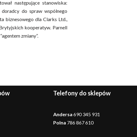
ował następujące stanowiska:
”, doradcy do spraw wspólnego
a biznesowego dla Clarks Ltd.,
 Brytyjskich kooperatyw.
Parnell
 “agentem zmiany”.
epów
Telefony do sklepów
Andersa
690 345 931
Polna
786 867 610