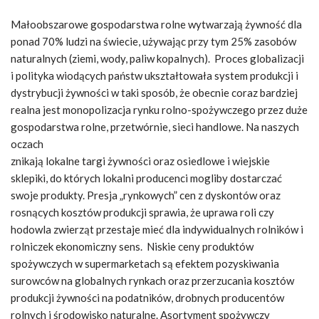
Małoobszarowe gospodarstwa rolne wytwarzają żywność dla
ponad 70% ludzi na świecie, używając przy tym 25% zasobów
naturalnych (ziemi, wody, paliw kopalnych). Proces globalizacji
i polityka wiodących państw ukształtowała system produkcji i
dystrybucji żywności w taki sposób, że obecnie coraz bardziej
realna jest monopolizacja rynku rolno-spożywczego przez duże
gospodarstwa rolne, przetwórnie, sieci handlowe. Na naszych
oczach
znikają lokalne targi żywności oraz osiedlowe i wiejskie
sklepiki, do których lokalni producenci mogliby dostarczać
swoje produkty. Presja „rynkowych” cen z dyskontów oraz
rosnących kosztów produkcji sprawia, że uprawa roli czy
hodowla zwierząt przestaje mieć dla indywidualnych rolników i
rolniczek ekonomiczny sens. Niskie ceny produktów
spożywczych w supermarketach są efektem pozyskiwania
surowców na globalnych rynkach oraz przerzucania kosztów
produkcji żywności na podatników, drobnych producentów
rolnych i środowisko naturalne. Asortyment spożywczy