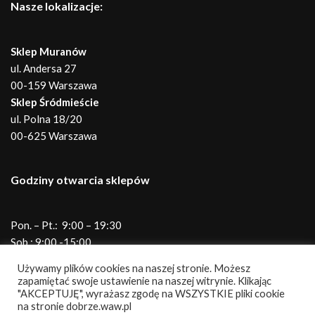
Nasze lokalizacje:
Sklep Muranów
ul. Andersa 27
00-159 Warszawa
Sklep Śródmieście
ul. Polna 18/20
00-625 Warszawa
Godziny otwarcia sklepów
Pon. – Pt.: 9:00 – 19:30
Sob.: 9:00 -15:00
Telefony do sklepów
Używamy plików cookies na naszej stronie. Możesz
zapamiętać swoje ustawienie na naszej witrynie. Klikając
"AKCEPTUJĘ", wyrażasz zgodę na WSZYSTKIE pliki cookie
na stronie dobrze.waw.pl
Andersa
690 345 931