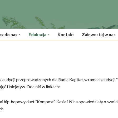
cz do nas
Edukacja
Kontakt
Zainwestuj w nas
 audycji przeprowadzonych dla Radia Kapitał, w ramach audycji 
ęć i inicjatyw. Odcinki w linkach:
 hip-hopowy duet “Kompost”. Kasia i Nina opowiedziały o swoic
ch.