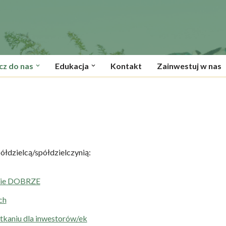
cz do nas
Edukacja
Kontakt
Zainwestuj w nas
półdzielcą/spółdzielczynią:
ywie DOBRZE
ch
otkaniu dla inwestorów/ek