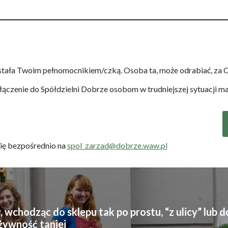
tała Twoim pełnomocnikiem/czką. Osoba ta, może odrabiać, za Cie
łączenie do Spółdzielni Dobrze osobom w trudniejszej sytuacji mat
się bezpośrednio na
spol_zarzad@dobrze.waw.pl
, wchodząc do sklepu tak po prostu, “z ulicy” lu
żywność taniej