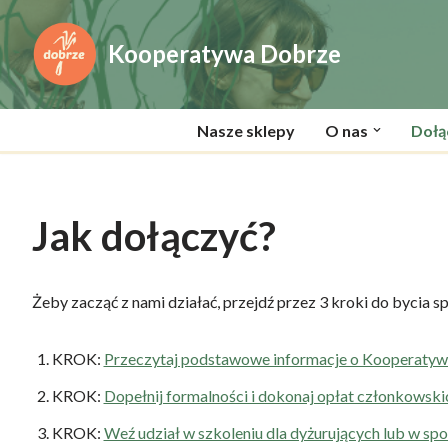
Kooperatywa Dobrze
Przejdź
do
treści
Nasze sklepy
O nas
Dołą
Jak dołączyć?
Żeby zacząć z nami działać, przejdź przez 3 kroki do bycia s
KROK:
Przeczytaj podstawowe informacje o Kooperat
KROK:
Dopełnij formalności i dokonaj opłat członkowski
KROK:
Weź udział w szkoleniu dla dyżurujących lub w sp