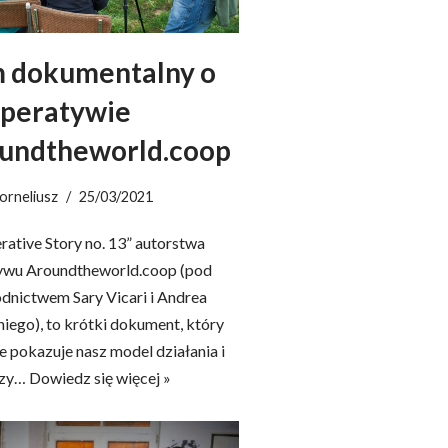
m dokumentalny o
peratywie
undtheworld.coop
orneliusz
25/03/2021
rative Story no. 13” autorstwa
ywu Aroundtheworld.coop (pod
dnictwem Sary Vicari i Andrea
iego), to krótki dokument, który
e pokazuje nasz model działania i
czy…
Dowiedz się więcej »