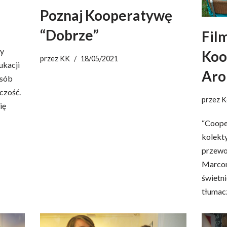
Poznaj Kooperatywę
“Dobrze”
Fil
ry
Koo
przez
KK
18/05/2021
ukacji
Aro
osób
czość.
przez
K
ię
“Coope
kolekt
przewo
Marcon
świetni
tłuma