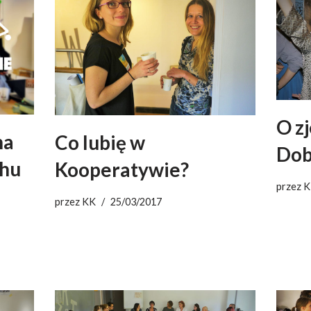
O z
na
Co lubię w
Dob
chu
Kooperatywie?
przez
K
przez
KK
25/03/2017