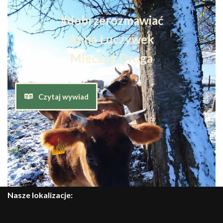
#dobrzerozmawiać
Anna Łuczywek
Mleczna Droga
Czytaj wywiad
Nasze lokalizacje: