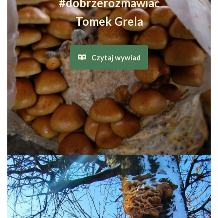
#dobrzerozmawiać
Tomek Grela
Czytaj wywiad