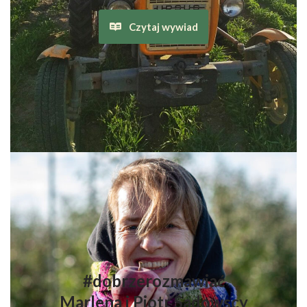
Czytaj wywiad
#dobrzerozmawiać
Marlena i Piotr Sadowscy