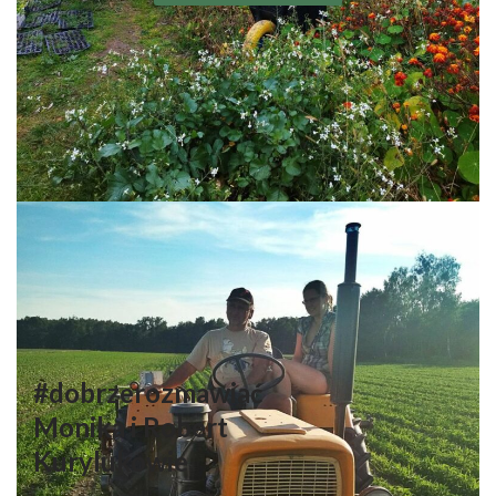
#dobrzerozmawiać
Monika i Robert
Kurylukowie