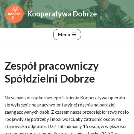
Kooperatywa Dobrze
Przejdź
do
treści
Menu
Zespół pracowniczy
Spółdzielni Dobrze
Na samym początku swojego istnienia Kooperatywa opierała
się wyłącznie na pracy wolontaryjnej rdzenia najbardziej
zaangażowanych osób. Z czasem nasze przedsiębiorstwo rosło
i pojawiły się potrzeby i możliwości, aby zatrudnić osoby na
stanowiska odpłatne. Dziś zatrudniamy 15 osób, w większości
na umowę o pracę, wszystkich za tę samą stawkę (31,30 zł