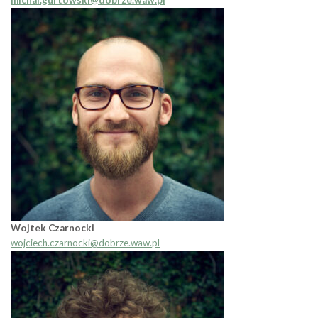
Wojtek Czarnocki
wojciech.czarnocki@dobrze.waw.pl