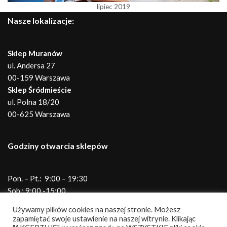
lipiec 2019
Nasze lokalizacje:
Sklep Muranów
ul. Andersa 27
00-159 Warszawa
Sklep Śródmieście
ul. Polna 18/20
00-625 Warszawa
Godziny otwarcia sklepów
Pon. – Pt.: 9:00 – 19:30
Sob.: 9:00 -15:00
Telefony do sklepów
Używamy plików cookies na naszej stronie. Możesz
zapamiętać swoje ustawienie na naszej witrynie. Klikając