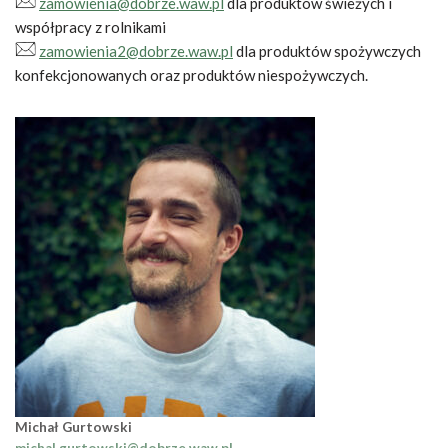
zamowienia@dobrze.waw.pl
dla produktów świeżych i
współpracy z rolnikami
zamowienia2@dobrze.waw.pl
dla produktów spożywczych
konfekcjonowanych oraz produktów niespożywczych.
Michał Gurtowski
michal.gurtowski@dobrze.waw.pl