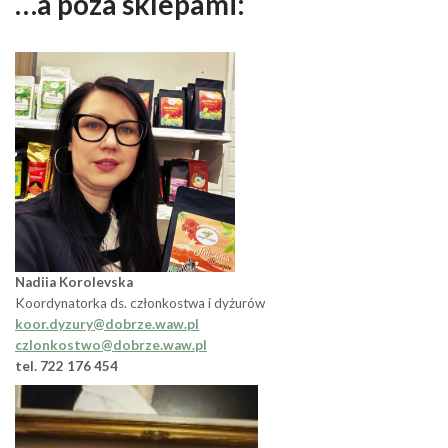
…a poza sklepami:
Nadiia Korolevska
Koordynatorka ds. członkostwa i dyżurów
koor.dyzury@dobrze.waw.pl
czlonkostwo@dobrze.waw.pl
tel. 722 176 454