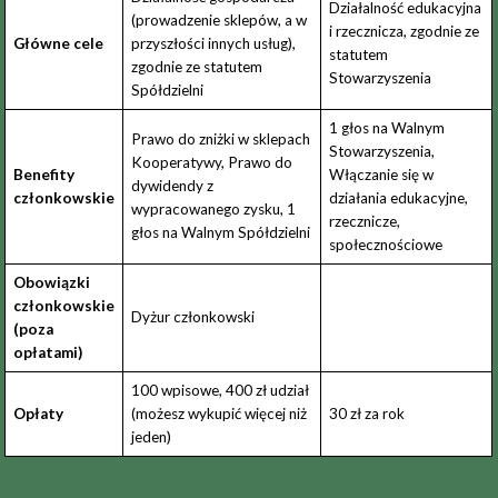
Działalność edukacyjna
(prowadzenie sklepów, a w
i rzecznicza, zgodnie ze
Główne cele
przyszłości innych usług),
statutem
zgodnie ze statutem
Stowarzyszenia
Spółdzielni
1 głos na Walnym
Prawo do zniżki w sklepach
Stowarzyszenia,
Kooperatywy, Prawo do
Benefity
Włączanie się w
dywidendy z
członkowskie
działania edukacyjne,
wypracowanego zysku, 1
rzecznicze,
głos na Walnym Spółdzielni
społecznościowe
Obowiązki
członkowskie
Dyżur członkowski
(poza
opłatami)
100 wpisowe, 400 zł udział
Opłaty
(możesz wykupić więcej niż
30 zł za rok
jeden)