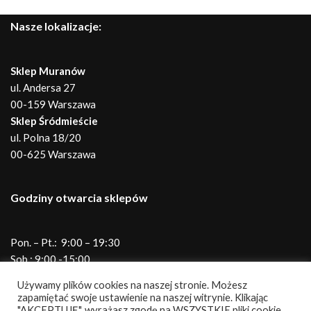
Nasze lokalizacje:
Sklep Muranów
ul. Andersa 27
00-159 Warszawa
Sklep Śródmieście
ul. Polna 18/20
00-625 Warszawa
Godziny otwarcia sklepów
Pon. – Pt.: 9:00 – 19:30
Sob.: 9:00 -15:00
Telefony do sklepów
Używamy plików cookies na naszej stronie. Możesz
zapamiętać swoje ustawienie na naszej witrynie. Klikając
"AKCEPTUJĘ", wyrażasz zgodę na WSZYSTKIE pliki cookie