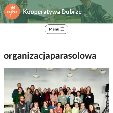
Kooperatywa Dobrze
Przejdź
do
treści
Menu
organizacjaparasolowa