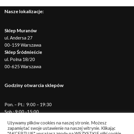
Nasze lokalizacje:
Sklep Muranów
ul. Andersa 27
00-159 Warszawa
Sklep Śródmieście
ul. Polna 18/20
00-625 Warszawa
Godziny otwarcia sklepów
Pon. – Pt.: 9:00 – 19:30
Sob.: 9:00 -15:00
Telefony do sklepów
Używamy plików cookies na naszej stronie. Możesz
zapamiętać swoje ustawienie na naszej witrynie. Klikając
"AKCEPTUJĘ", wyrażasz zgodę na WSZYSTKIE pliki cookie