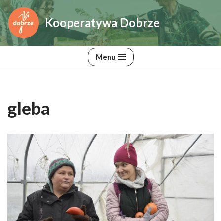
Kooperatywa Dobrze
Przejdź
do
treści
Menu
gleba