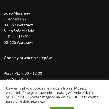
Sklep Muranów
ul. Andersa 27
00-159 Warszawa
Sklep Śródmieście
ul. Polna 18/20
00-625 Warszawa
Godziny otwarcia sklepów
Pon. – Pt.: 9:00 – 19:30
Sob.: 9:00 -15:00
Telefony do sklepów
Używamy plików cookies na naszej stronie. Możesz
zapamiętać swoje ustawienie na naszej witrynie. Klikając
"AKCEPTUJĘ", wyrażasz zgodę na WSZYSTKIE pliki cookie
na stronie dobrze.waw.pl
Andersa
690 345 931
Polna
786 867 610