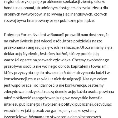
regionu borykają się z problemem spekulacji ziemią, zakazu
handlu nasionami, utrudnionym dostępem do rynku zbytu dla
drobnych wytwórców i napływem sieci handlowych, których
rozwój bywa finansowany przez publiczne pieniądze.
Pobyt na Forum Nyeleni w Rumunii pozwolił nam dostrzec, że
na całym świecie jest więcej osób, które podzielają nasze
przekonania i angażują się w ich realiazacje. Utożsamiamy się z
deklaracją Nyeleni: „Jesteśmy ludźmi, którzy podzielają
wartości oparte na prawach człowieka. Chcemy swobodnego
przepływu osób, a nie wolnego obrotu kapitałem i towarami,
który przyczynia się do niszczenia źródeł utrzymania ludzi i w
konsekwencji zmusza wielu z nich do migracji. Naszym celem
jest współpraca i solidarność, a nie konkurencja. Jesteśmy
zdecydowani odzyskać naszą demokrację: każda osoba powinna
mieć możliwość zaangażowania się we wszystkie kwestie
interesu publicznego i tworzenie polityki publicznej, decydując
wspólnie, w jaki sposób zorganizujemy nasze systemy
żywnościowe. Wymaga to stworzenia demokratycznych