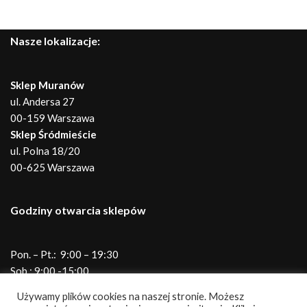
Nasze lokalizacje:
Sklep Muranów
ul. Andersa 27
00-159 Warszawa
Sklep Śródmieście
ul. Polna 18/20
00-625 Warszawa
Godziny otwarcia sklepów
Pon. – Pt.: 9:00 – 19:30
Sob.: 9:00 -15:00
Telefony do sklepów
Używamy plików cookies na naszej stronie. Możesz