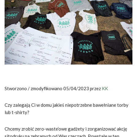
Stworzono / zmodyfikowano 05/04/2023 przez
KK
Czy zalegają Ci w domu jakieś niepotrzebne bawełniane torby
lub t-shirty?
Chcemy zrobić zero-waste’owe gadżety i zorganizować akcję
sitodruku na zebranych od Was rzeczach. Powstałe w ten