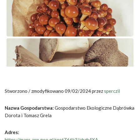
Stworzono / zmodyfikowano 09/02/2024 przez
sperczil
Nazwa Gospodarstwa:
Gospodarstwo Ekologiczne Dąbrówka
Dorota i Tomasz Grela
Adres:
https://maps.app.goo.gl/rnetZ66k3Jahzh4XA