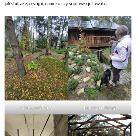
jak shiitake, eryngii, nameko czy soplówki jeżowate.
Katarzyna Maciąg
Katarzyna Maciąg