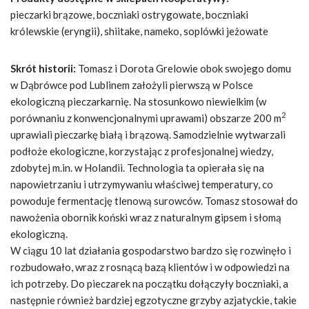
pieczarki brązowe, boczniaki ostrygowate, boczniaki
królewskie (eryngii), shiitake, nameko, soplówki jeżowate
Skrót historii:
Tomasz i Dorota Grelowie obok swojego domu
w Dąbrówce pod Lublinem założyli pierwszą w Polsce
ekologiczną pieczarkarnię. Na stosunkowo niewielkim (w
2
porównaniu z konwencjonalnymi uprawami) obszarze 200 m
uprawiali pieczarkę białą i brązową. Samodzielnie wytwarzali
podłoże ekologiczne, korzystając z profesjonalnej wiedzy,
zdobytej m.in. w Holandii. Technologia ta opierała się na
napowietrzaniu i utrzymywaniu właściwej temperatury, co
powoduje fermentację tlenową surowców. Tomasz stosował do
nawożenia obornik koński wraz z naturalnym gipsem i słomą
ekologiczną.
W ciągu 10 lat działania gospodarstwo bardzo się rozwinęło i
rozbudowało, wraz z rosnącą bazą klientów i w odpowiedzi na
ich potrzeby. Do pieczarek na początku dołączyły boczniaki, a
następnie również bardziej egzotyczne grzyby azjatyckie, takie