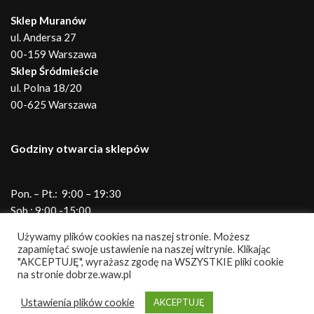
Sklep Muranów
ul. Andersa 27
00-159 Warszawa
Sklep Śródmieście
ul. Polna 18/20
00-625 Warszawa
Godziny otwarcia sklepów
Pon. – Pt.: 9:00 – 19:30
Sob.: 9:00 -15:00
Telefony do sklepów
Używamy plików cookies na naszej stronie. Możesz
zapamiętać swoje ustawienie na naszej witrynie. Klikając
"AKCEPTUJĘ", wyrażasz zgodę na WSZYSTKIE pliki cookie
na stronie dobrze.waw.pl
Andersa
690 345 931
Polna
786 867 610
Ustawienia plików cookie
AKCEPTUJĘ