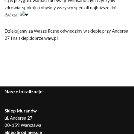
są w przygotowaniach do Świąt Wielkanocnych życzymy
zdrowia, spokoju i obyśmy wszyscy spędzili najbliższe dni
𝑑𝑜𝑏𝑟𝑧𝑒!
Dziękujemy za Wasze liczne odwiedziny w sklepie przy Andersa
27 i na sklep.dobrze.waw.pl
Nasze lokalizacje:
Sklep Muranów
ul. Andersa 27
00-159 Warszawa
Sklep Śródmieście