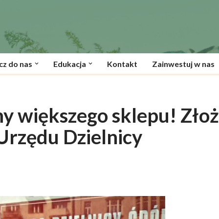
cz do nas
Edukacja
Kontakt
Zainwestuj w nas
y większego sklepu! Złoż
Urzędu Dzielnicy