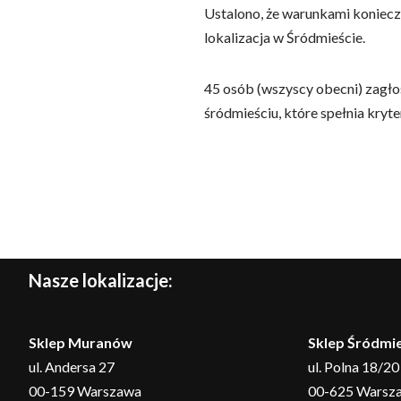
Ustalono, że warunkami koniec
lokalizacja w Śródmieście.
45 osób (wszyscy obecni) zagło
śródmieściu, które spełnia kryt
Nasze lokalizacje:
Sklep Muranów
Sklep Śródmie
ul. Andersa 27
ul. Polna 18/20
00-159 Warszawa
00-625 Warsz