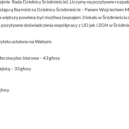
ejmie Rada Dzielnicy Śródmieście). Liczymy na pozytywne rozpatr
astępcą Burmistrza Dzielnicy Śródmieście – Panem Wojciechem Mat
a większy powinna być możliwa (wynajem 3 lokalu w Śródmieściu
sze pozytywne doświadczenia współpracy z UD jak i ZGN w Śródmi
rytetu ustalono na Walnym:
łeczna plus biurowa – 43 głosy
jską – 33 głosy
głosy