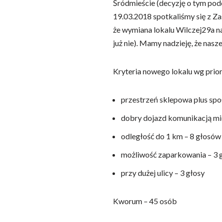
Śródmieście (decyzję o tym pod
19.03.2018 spotkaliśmy się z Z
że wymiana lokalu Wilczej29a n
już nie). Mamy nadzieję, że na
Kryteria nowego lokalu wg prio
przestrzeń sklepowa plus spo
dobry dojazd komunikacją mie
odległość do 1 km – 8 głosów
możliwość zaparkowania – 3 
przy dużej ulicy – 3 głosy
Kworum – 45 osób