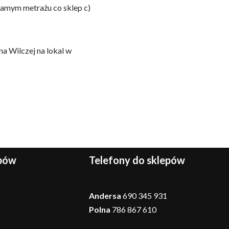
samym metrażu co sklep c)
a Wilczej na lokal w
epów
Telefony do sklepów
Andersa
690 345 931
Polna
786 867 610