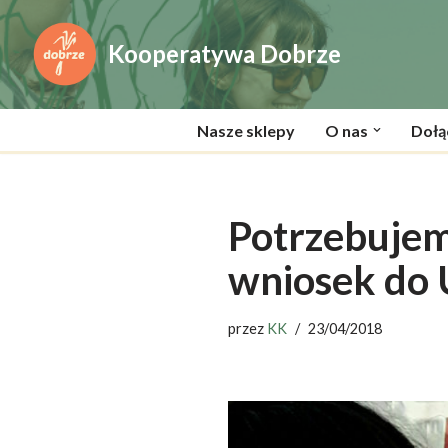
Kooperatywa Dobrze
Przejdź
do
treści
Nasze sklepy
O nas
Dołą
Potrzebujem
wniosek do 
przez
KK
23/04/2018