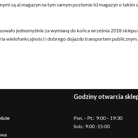
znymi są a) magazyn na tym samym poziomie b) magazyn o takim 
sowało jednomyślnie za wymianą do końca września 2018 sklepu n
eria wielofunkcyjności i dobrego dojazdu transportem publicznym.
Godziny otwarcia skl
ście
Pon. – Pt.: 9:00 – 19:30
Sob.: 9:00 -15:00
awa