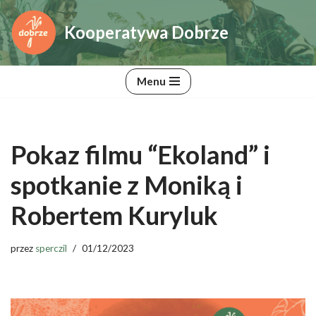
Kooperatywa Dobrze
Przejdź
do
treści
Menu
Pokaz filmu “Ekoland” i
spotkanie z Moniką i
Robertem Kuryluk
przez
sperczil
01/12/2023