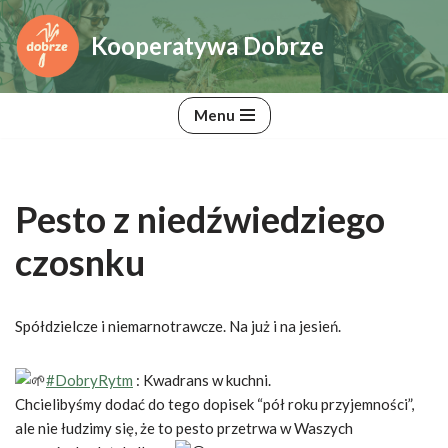
Kooperatywa Dobrze
Przejdź
do
treści
Menu
Pesto z niedźwiedziego
czosnku
Spółdzielcze i niemarnotrawcze. Na już i na jesień.
#DobryRytm
: Kwadrans w kuchni.
Chcielibyśmy dodać do tego dopisek “pół roku przyjemności”,
ale nie łudzimy się, że to pesto przetrwa w Waszych