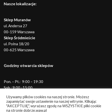
Nasze lokalizacje:
Sklep Muranów
ul. Andersa 27
00-159 Warszawa
Sklep Śródmieście
ul. Polna 18/20
00-625 Warszawa
Godziny otwarcia sklepów
Pon. – Pt.: 9:00 – 19:30
Sob.: 9:00 -15:00
Telefony do sklepów
Używamy plików cookies na naszej stronie. Możesz
zapamiętać swoje ustawienie na naszej witrynie. Klikając
"AKCEPTUJĘ", wyrażasz zgodę na WSZYSTKIE pliki cookie
na stronie dobrze.waw.pl
Andersa
690 345 931