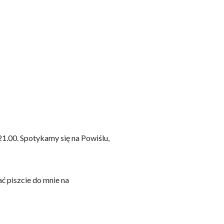
21.00. Spotykamy się na Powiślu,
ać piszcie do mnie na