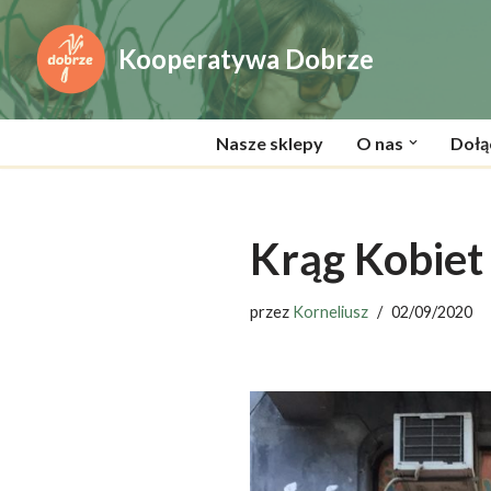
Kooperatywa Dobrze
Przejdź
do
treści
Nasze sklepy
O nas
Dołą
Krąg Kobiet
przez
Korneliusz
02/09/2020