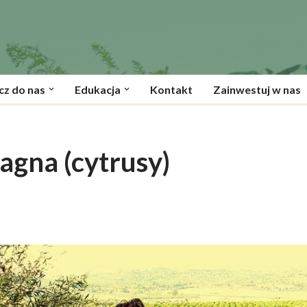
cz do nas
Edukacja
Kontakt
Zainwestuj w nas
agna (cytrusy)