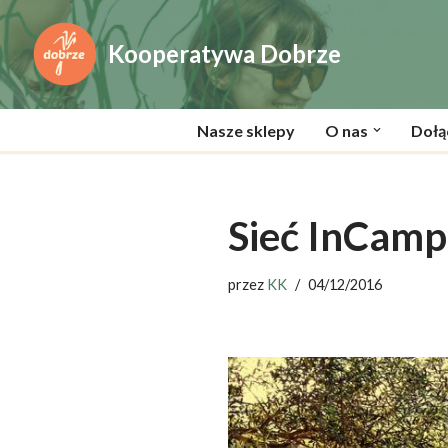
Kooperatywa Dobrze
Przejdź
do
treści
Nasze sklepy
O nas
Dołą
Sieć InCamp
przez
KK
04/12/2016