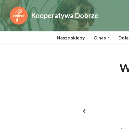
Kooperatywa Dobrze
Przejdź
do
treści
Nasze sklepy
O nas
Dołą
W