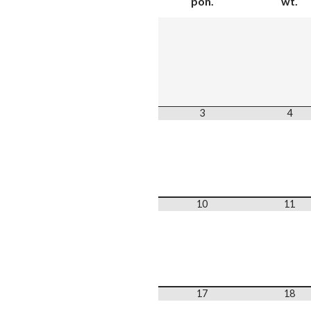
pon.
wt.
3
4
10
11
17
18