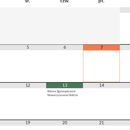
śr.
czw.
pt.
5
6
7
12
13
14
Walne Zgromadzenie
Stowarzyszenia Dobrze
19
20
21