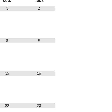
sob.
niedz.
1
2
8
9
15
16
22
23